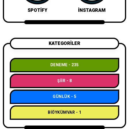
SPOTIFY
İNSTAGRAM
KATEGORİLER
DENEME
235
ŞIIR
8
GÜNLÜK
5
BIÖYKÜMVAR
1