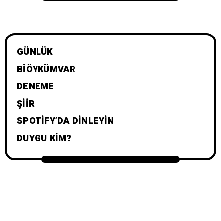
GÜNLÜK
BIÖYKÜMVAR
DENEME
ŞIIR
SPOTIFY’DA DINLEYIN
DUYGU KIM?