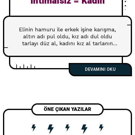
İhtimalsiz = Kadın
Elinin hamuru ile erkek işine karışma,
altın adı pul oldu, kız adı dul oldu
tarlayı düz al, kadını kız al tarlanın
taşlısı, karının (kadının) saçlısı
pekmezi küpten, kadını kökten al
kadının yüzünün karası erkeğin elinin
DEVAMINI OKU
kınası gül dalından odun, beslemeden
kadın olmaz on beşinde kız, ya erde
gerek ya yerde Yapamazsın,
Yönetemezsin, Yürütemezsin, Sen
Kadın’sın!
ÖNE ÇIKAN YAZILAR