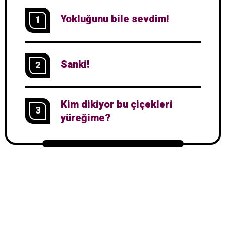
Yokluğunu bile sevdim!
1
Sanki!
2
Kim dikiyor bu çiçekleri
3
yüreğime?