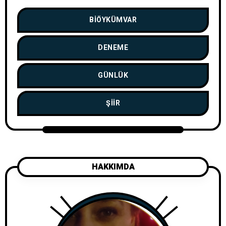
BIÖYKÜMVAR
DENEME
GÜNLÜK
ŞIIR
HAKKIMDA