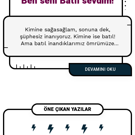
Ben seni Batıl sevdim!
Kimine sağasağlam, sonuna dek,
şüphesiz inanıyoruz. Kimine ise batıl!
Ama batıl inandıklarımız ömrümüze
daha çok takılıyor, kalbimizde daha çok
yer işgal ediyor, kalbimizi daha çok
bunaltıyor, daha çok yaptırım
DEVAMINI OKU
uyguluyor, daha çok günahlı sevaplı
çalışıyor, daha çok burnumuzun
direğini sızlatıyor… O zaman birini
seveceksen batıl seveceksin! Al
bakalım eline bir meşale. Şimdi dön
arkanı geçmişine,
ÖNE ÇIKAN YAZILAR