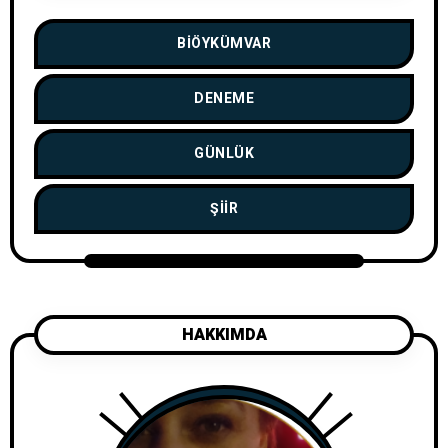
BIÖYKÜMVAR
DENEME
GÜNLÜK
ŞIIR
HAKKIMDA