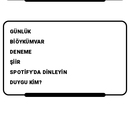
GÜNLÜK
BIÖYKÜMVAR
DENEME
ŞIIR
SPOTIFY’DA DINLEYIN
DUYGU KIM?