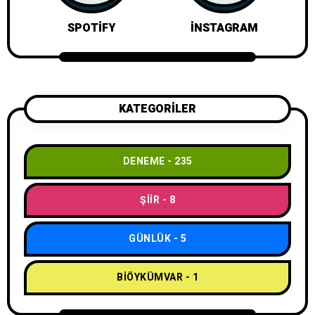
SPOTIFY
İNSTAGRAM
KATEGORİLER
DENEME
235
ŞIIR
8
GÜNLÜK
5
BIÖYKÜMVAR
1