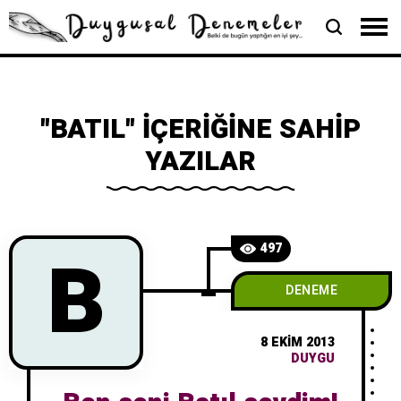
"BATIL" İÇERIĞINE SAHIP
YAZILAR
B
497
DENEME
8 EKIM 2013
DUYGU